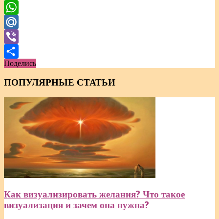
Telegram
WhatsApp
Mail.Ru
Viber
Поделись
Отправить
ПОПУЛЯРНЫЕ СТАТЬИ
Как визуализировать желания? Что такое
визуализация и зачем она нужна?