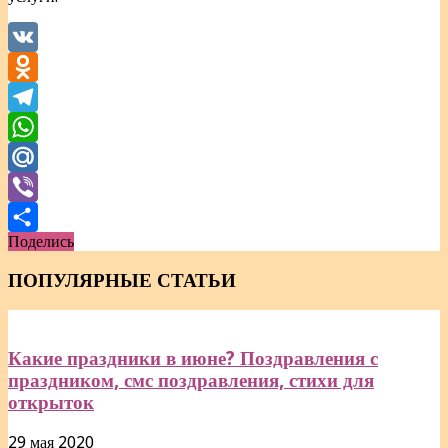
VK
Odnoklassniki
Telegram
WhatsApp
Mail.Ru
Viber
Поделись
Отправить
ПОПУЛЯРНЫЕ СТАТЬИ
Какие праздники в июне? Поздравления с
праздником, смс поздравления, стихи для
открыток
29 мая 2020