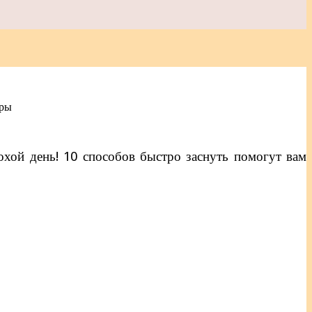
тры
охой день! 10 способов быстро заснуть помогут вам