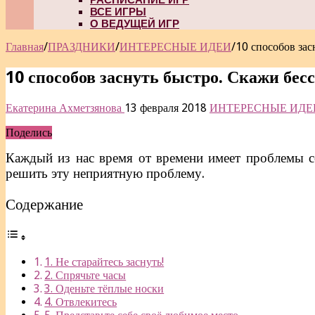
ВСЕ ИГРЫ
О ВЕДУЩЕЙ ИГР
Главная
/
ПРАЗДНИКИ
/
ИНТЕРЕСНЫЕ ИДЕИ
/
10 способов зас
10 способов заснуть быстро. Скажи бес
Екатерина Ахметзянова
13 февраля 2018
ИНТЕРЕСНЫЕ ИДЕ
Поделись
Каждый из нас время от времени имеет проблемы со
решить эту неприятную проблему.
Содержание
1. Не старайтесь заснуть!
2. Спрячьте часы
3. Оденьте тёплые носки
4. Отвлекитесь