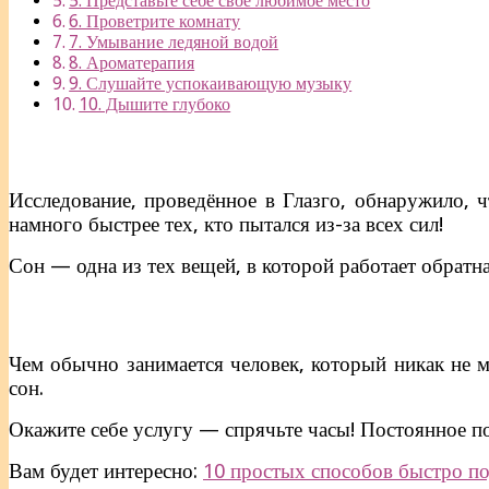
5. Представьте себе своё любимое место
6. Проветрите комнату
7. Умывание ледяной водой
8. Ароматерапия
9. Слушайте успокаивающую музыку
10. Дышите глубоко
Исследование, проведённое в Глазго, обнаружило, ч
намного быстрее тех, кто пытался из-за всех сил!
Сон — одна из тех вещей, в которой работает обратна
Чем обычно занимается человек, который никак не м
сон.
Окажите себе услугу — спрячьте часы! Постоянное по
Вам будет интересно:
10 простых способов быстро по