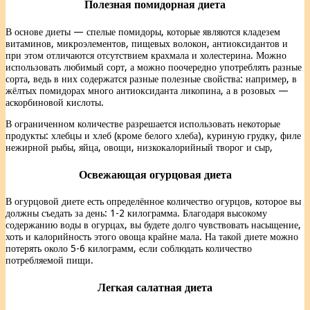
Полезная помидорная диета
В основе диеты — спелые помидоры, которые являются кладезем
витаминов, микроэлементов, пищевых волокон, антиоксидантов и
при этом отличаются отсутствием крахмала и холестерина. Можно
использовать любимый сорт, а можно поочередно употреблять разные
сорта, ведь в них содержатся разные полезные свойства: например, в
жёлтых помидорах много антиоксиданта ликопина, а в розовых —
аскорбиновой кислоты.
В ограниченном количестве разрешается использовать некоторые
продукты: хлебцы и хлеб (кроме белого хлеба), куриную грудку, филе
нежирной рыбы, яйца, овощи, низкокалорийный творог и сыр,
Освежающая огурцовая диета
В огурцовой диете есть определённое количество огурцов, которое вы
должны съедать за день: 1-2 килограмма. Благодаря высокому
содержанию воды в огурцах, вы будете долго чувствовать насыщение,
хоть и калорийность этого овоща крайне мала. На такой диете можно
потерять около 5-6 килограмм, если соблюдать количество
потребляемой пищи.
Легкая салатная диета