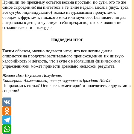
Принцип по-прежнему остаётся весьма простым, по сути, это то же
самое сыроедение: вы питаетесь в течение недели, месяца (двух, трёх,
всё сугубо индивидуально) только натуральными продуктами,
овощами, фруктами, никакого мяса или мучного. Выпиваете по два
литра воды в день, и чувствует себя прекрасно, так как овощи не
создают тяжести в желудке.
Подведем итог
Таким образом, можно подвести итог, что все летние диеты
опираются на продукты растительного происхождения, их низкую
калорийность и лёгкость, что вкупе с небольшими физическими
упражнениями может принести довольно неплохой результат.
Желаю Вам Вкусного Похудения,
Екатерина Ахметзянова, автор журнала «Праздник Идей».
Понравилась статья? Оставьте комментарий и поделитесь с друзьями в
соцсетях!
VK
Odnoklassniki
Telegram