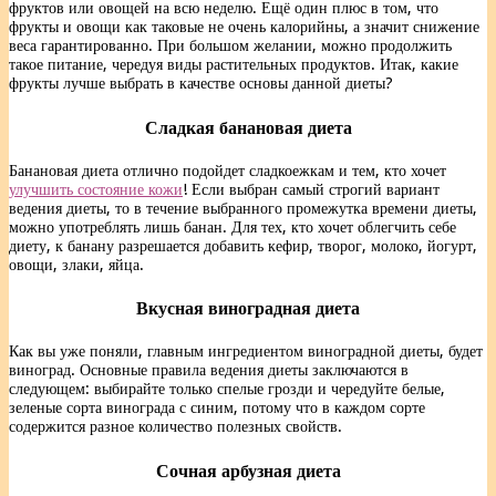
фруктов или овощей на всю неделю. Ещё один плюс в том, что
фрукты и овощи как таковые не очень калорийны, а значит снижение
веса гарантированно. При большом желании, можно продолжить
такое питание, чередуя виды растительных продуктов. Итак, какие
фрукты лучше выбрать в качестве основы данной диеты?
Сладкая банановая диета
Банановая диета отлично подойдет сладкоежкам и тем, кто хочет
улучшить состояние кожи
! Если выбран самый строгий вариант
ведения диеты, то в течение выбранного промежутка времени диеты,
можно употреблять лишь банан. Для тех, кто хочет облегчить себе
диету, к банану разрешается добавить кефир, творог, молоко, йогурт,
овощи, злаки, яйца.
Вкусная виноградная диета
Как вы уже поняли, главным ингредиентом виноградной диеты, будет
виноград. Основные правила ведения диеты заключаются в
следующем: выбирайте только спелые грозди и чередуйте белые,
зеленые сорта винограда с синим, потому что в каждом сорте
содержится разное количество полезных свойств.
Сочная
арбузная диета