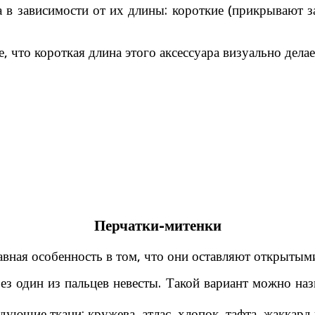
а в зависимости от их длины: короткие (прикрывают з
е, что короткая длина этого аксессуара визуально дел
Перчатки-митенки
авная особенность в том, что они оставляют открытыми
з один из пальцев невесты. Такой вариант можно наз
дующие ткани: кружева, атлас, хлопок, тафта, жаккард