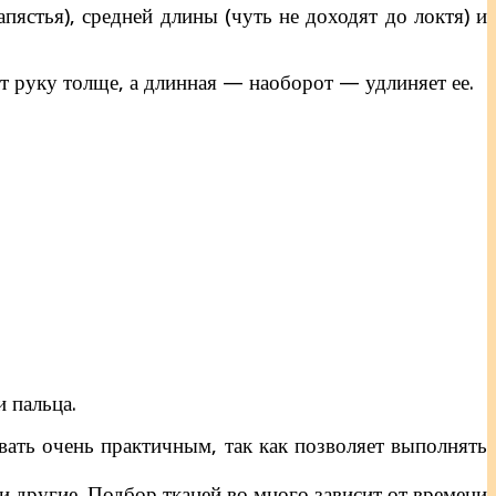
апястья), средней длины (чуть не доходят до локтя) и
ает руку толще, а длинная — наоборот — удлиняет ее.
 пальца.
вать очень практичным, так как позволяет выполнять
 и другие. Подбор тканей во много зависит от времени