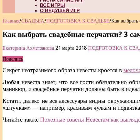
ВСЕ ИГРЫ
О ВЕДУЩЕЙ ИГР
Главная
/
СВАДЬБА
/
ПОДГОТОВКА К СВАДЬБЕ
/
Как выбрать
Как выбрать свадебные перчатки? 3 с
Екатерина Ахметзянова
21 марта 2018
ПОДГОТОВКА К СВА
Поделись
Секрет неотразимого образа невесты кроется в
мелоч
Любая невеста знает, что все гости обязательно об
маникюр, и свадебные перчатки должны быть в идеал
Кстати, далеко не все аксессуары видны окружающи
«штучкам» — например, красивым чулкам и подвязкам
Читайте также
Полезные советы Невестам как выгляде