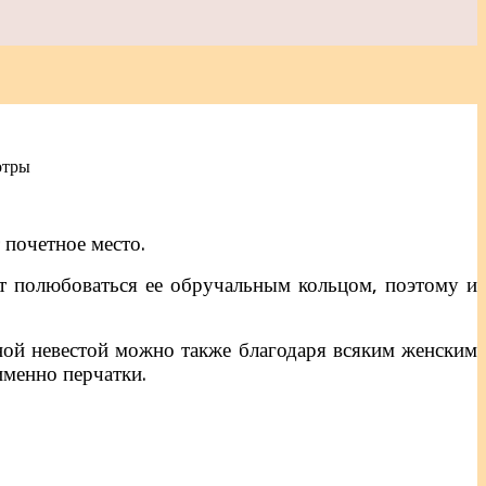
отры
 почетное место.
тят полюбоваться ее обручальным кольцом, поэтому и
ной невестой можно также благодаря всяким женским
именно перчатки.