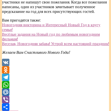
участники не напишут свои пожелания. Когда все пожелания
написаны, один из участников зачитывает полученное
предсказание на год для всех присутствующих гостей.
Вам пригодятся также:
Новогодняя викторина и Интересный Новый Год в кругу
семьи!
Весёлые задания на Новый год по любимым новогодним
фильмам!
Веселая, Новогодняя забава! Устрой всем настоящий праздник!
Желаем Вам Счастливого Нового Года!
VK
Odnoklassniki
Telegram
WhatsApp
Mail.Ru
Viber