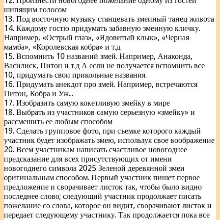
12. Произнести новогоднее пожелание одному из гостей
шипящим голосом
13. Под восточную музыку станцевать змеиный танец живота
14. Каждому гостю придумать забавную змеиную кличку.
Например, «Острый глаз», «Ядовитый клык», «Черная
мамба», «Королевская кобра» и т.д.
15. Вспомнить 10 названий змей. Например, Анаконда,
Василиск, Питон и т.д А если не получается вспомнить все
10, придумать свои прикольные названия.
16. Придумать анекдот про змей. Например, встречаются
Питон, Кобра и Уж...
17. Изобразить самую кокетливую змейку в мире
18. Выбрать из участников самую серьезную «змейку» и
рассмешить ее любым способом
19. Сделать групповое фото, при съемке которого каждый
участник будет изображать змею, используя свое воображение
20. Всем участникам написать счастливое новогоднее
предсказание для всех присутствующих от имени
новогоднего символа 2025 Зеленой деревянной змеи
оригинальным способом. Первый участник пишет первое
предложение и сворачивает листок так, чтобы было видно
последнее слово; следующий участник продолжает писать
пожелание со слова, которое он видит, сворачивают листок и
передает следующему участнику. Так продолжается пока все