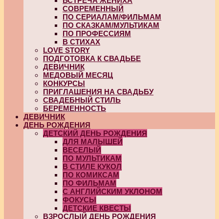
ВСТРЕЧА ЖЕНИХА
СОВРЕМЕННЫЙ
ПО СЕРИАЛАМ/ФИЛЬМАМ
ПО СКАЗКАМ/МУЛЬТИКАМ
ПО ПРОФЕССИЯМ
В СТИХАХ
LOVE STORY
ПОДГОТОВКА К СВАДЬБЕ
ДЕВИЧНИК
МЕДОВЫЙ МЕСЯЦ
КОНКУРСЫ
ПРИГЛАШЕНИЯ НА СВАДЬБУ
СВАДЕБНЫЙ СТИЛЬ
БЕРЕМЕННОСТЬ
ДЕВИЧНИК
ДЕНЬ РОЖДЕНИЯ
ДЕТСКИЙ ДЕНЬ РОЖДЕНИЯ
ДЛЯ МАЛЫШЕЙ
ВЕСЕЛЫЙ
ПО МУЛЬТИКАМ
В СТИЛЕ КУКОЛ
ПО КОМИКСАМ
ПО ФИЛЬМАМ
С АНГЛИЙСКИМ УКЛОНОМ
ФОКУСЫ
ДЕТСКИЕ КВЕСТЫ
ВЗРОСЛЫЙ ДЕНЬ РОЖДЕНИЯ