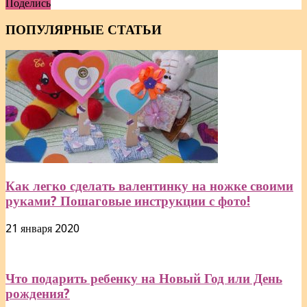
Поделись
Отправить
ПОПУЛЯРНЫЕ СТАТЬИ
Как легко сделать валентинку на ножке своими
руками? Пошаговые инструкции с фото!
21 января 2020
Что подарить ребенку на Новый Год или День
рождения?