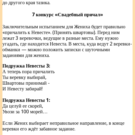
до другого края тазика.
7 конкурс «Свадебный причал»
Заключительным испытанием для Жениха будет правильно
«причалить к Невесте». (Принять швартовы). Перед ним
лежат 3 веревочки, ведущие в разные места. Ему нужно
угадать, где находится Невеста. В места, куда ведут 2 веревки-
обманки — можно положить записки с шуточными
заданиями для жениха.
Подружка Невесты 3:
А теперь пора причалить
Ты веревку выбирай,
Швартовы принимай -
И Невесту забирай!
Подружка Невесты 1:
Да целуй ее скорей,
Увози за 100 морей…
Если Жених выбирает неправильное направление, в конце
веревки его ждёт забавное задание.