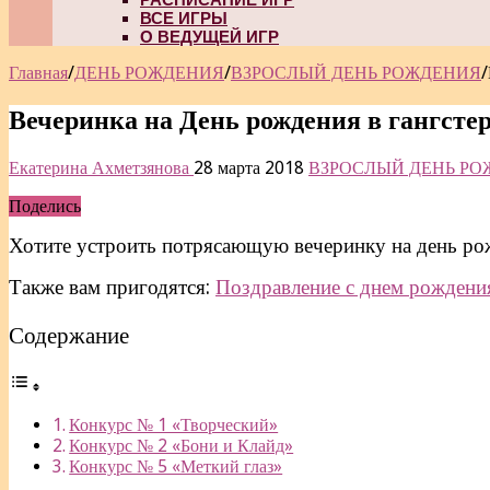
ВСЕ ИГРЫ
О ВЕДУЩЕЙ ИГР
Главная
/
ДЕНЬ РОЖДЕНИЯ
/
ВЗРОСЛЫЙ ДЕНЬ РОЖДЕНИЯ
/
Вечеринка на День рождения в гангсте
Екатерина Ахметзянова
28 марта 2018
ВЗРОСЛЫЙ ДЕНЬ Р
Поделись
Хотите устроить потрясающую вечеринку на день рож
Также вам пригодятся:
Поздравление с днем рождени
Содержание
Конкурс № 1 «Творческий»
Конкурс № 2 «Бони и Клайд»
Конкурс № 5 «Меткий глаз»