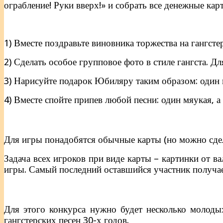
ограбление! Руки вверх!» и собрать все денежные ка
1) Вместе поздравьте виновника торжества на гангсте
2) Сделать особое групповое фото в стиле гангста. Д
3) Нарисуйте подарок Юбиляру таким образом: один из
4) Вместе спойте припев любой песни: один мяукая, а
Для игры понадобятся обычные карты (но можно сдела
Задача всех игроков при виде карты – картинки от в
игры. Самый последний оставшийся участник получае
Для этого конкурса нужно будет несколько молод
гангстерских песен 30-х годов.