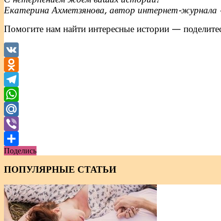
Екатерина Ахметзянова, автор интернет-журнала 
Помогите нам найти интересные истории — поделитес
VK
Odnoklassniki
Telegram
WhatsApp
Mail.Ru
Viber
Поделись
Отправить
ПОПУЛЯРНЫЕ СТАТЬИ