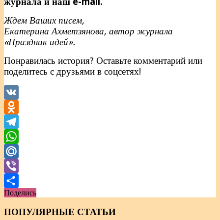
журнала и наш e-mail.
Ждем Ваших писем,
Екатерина Ахметзянова, автор журнала
«Праздник идей».
Понравилась история? Оставьте комментарий или
поделитесь с друзьями в соцсетях!
VK
Odnoklassniki
Telegram
WhatsApp
Mail.Ru
Viber
Поделись
Отправить
ПОПУЛЯРНЫЕ СТАТЬИ