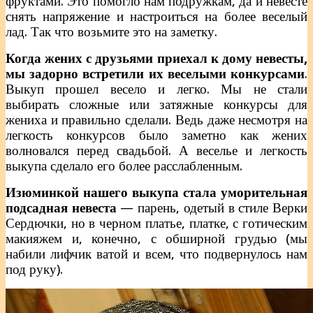
фруктами. Это помогло нам подружкам, да и невесте
снять напряжение и настроиться на более веселый
лад. Так что возьмите это на заметку.
Когда жених с друзьями приехал к дому невесты,
мы задорно встретили их веселыми конкурсами
.
Выкуп прошел весело и легко. Мы не стали
выбирать сложные или затяжные конкурсы для
жениха и правильно сделали. Ведь даже несмотря на
легкость конкурсов было заметно как жених
волновался перед свадьбой. А веселье и легкость
выкупа сделало его более расслабленным.
Изюминкой нашего выкупа стала уморительная
подсадная невеста
— парень, одетый в стиле Верки
Сердючки, но в черном платье, платке, с готическим
макияжем и, конечно, с обширной грудью (мы
набили лифчик ватой и всем, что подвернулось нам
под руку).