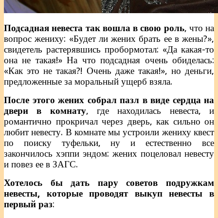
Подсадная невеста так вошла в свою роль
, что на
вопрос жениху: «Будет ли жених брать ее в жены?»,
свидетель растерявшись пробормотал: «Да какая-то
она не такая!» На что подсадная очень обиделась:
«Как это не такая?! Очень даже такая!», но деньги,
предложенные за моральный ущерб взяла.
После этого жених собрал пазл в виде сердца на
двери в комнату
, где находилась невеста, и
романтично прокричал через дверь, как сильно он
любит невесту. В комнате мы устроили жениху квест
по поиску туфельки, ну и естественно все
закончилось хэппи эндом: жених поцеловал невесту
и повез ее в ЗАГС.
Хотелось бы дать пару советов подружкам
невесты, которые проводят выкуп невесты в
первый раз
: