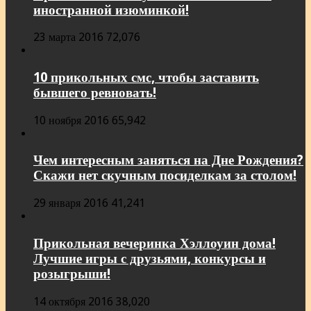
иностранной изюминкой!
23 марта 2016
72,076
10 прикольных смс, чтобы заставить
бывшего ревновать!
10 ноября 2016
65,942
Чем интересным заняться на Дне Рождения?
Скажи нет скучным посиделкам за столом!
29 января 2016
41,241
Прикольная вечеринка Хэллоуин дома!
Лучшие игры с друзьями, конкурсы и
розыгрыши!
14 октября 2016
38,020