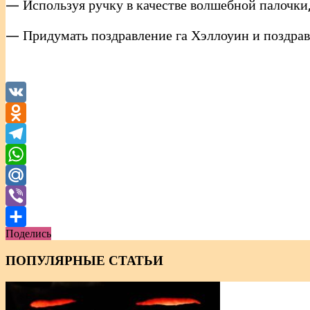
— Используя ручку в качестве волшебной палочки
— Придумать поздравление га Хэллоуин и поздрави
VK
Odnoklassniki
Telegram
WhatsApp
Mail.Ru
Viber
Поделись
Отправить
ПОПУЛЯРНЫЕ СТАТЬИ