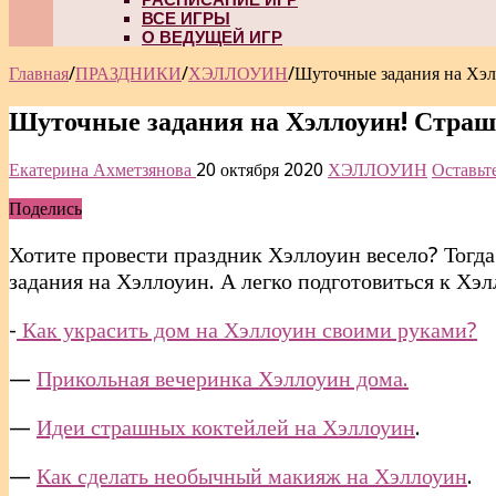
ВСЕ ИГРЫ
О ВЕДУЩЕЙ ИГР
Главная
/
ПРАЗДНИКИ
/
ХЭЛЛОУИН
/
Шуточные задания на Хэл
Шуточные задания на Хэллоуин! Страшн
Екатерина Ахметзянова
20 октября 2020
ХЭЛЛОУИН
Оставьт
Поделись
Хотите провести праздник Хэллоуин весело? Тогда 
задания на Хэллоуин. А легко подготовиться к Хэ
-
Как украсить дом на Хэллоуин своими руками?
—
Прикольная вечеринка Хэллоуин дома.
—
Идеи страшных коктейлей на Хэллоуин
.
—
Как сделать необычный макияж на Хэллоуин
.