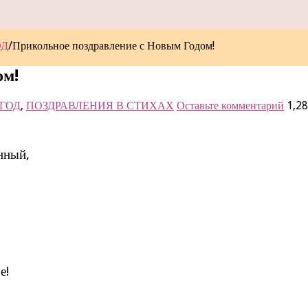
ОД
/
Прикольное поздравление с Новым Годом!
ом!
ГОД
,
ПОЗДРАВЛЕНИЯ В СТИХАХ
Оставьте комментарий
1,2
нный,
е!