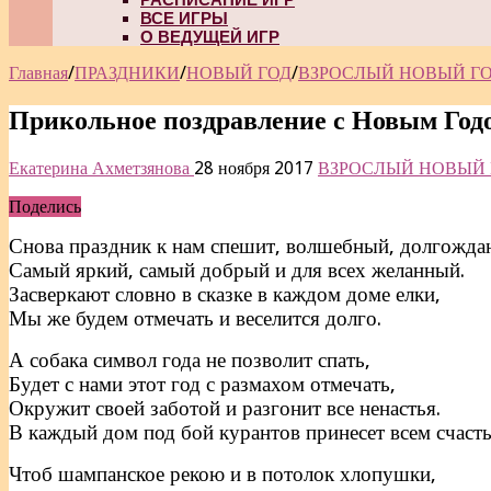
ВСЕ ИГРЫ
О ВЕДУЩЕЙ ИГР
Главная
/
ПРАЗДНИКИ
/
НОВЫЙ ГОД
/
ВЗРОСЛЫЙ НОВЫЙ Г
Прикольное поздравление с Новым Год
Екатерина Ахметзянова
28 ноября 2017
ВЗРОСЛЫЙ НОВЫЙ 
Поделись
Снова праздник к нам спешит, волшебный, долгожда
Самый яркий, самый добрый и для всех желанный.
Засверкают словно в сказке в каждом доме елки,
Мы же будем отмечать и веселится долго.
А собака символ года не позволит спать,
Будет с нами этот год с размахом отмечать,
Окружит своей заботой и разгонит все ненастья.
В каждый дом под бой курантов принесет всем счасть
Чтоб шампанское рекою и в потолок хлопушки,