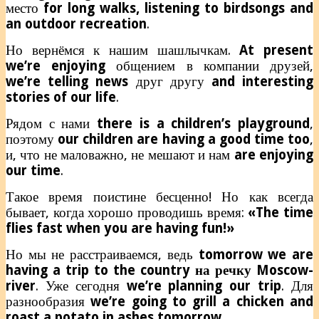
место
for long walks, listening to birdsongs and
an outdoor recreation
.
Но вернёмся к нашим шашлычкам.
At present
we’re enjoying
общением в компании друзей,
we’re telling news
друг другу
and interesting
stories of our life
.
Рядом с нами
there is a children’s playground
,
поэтому
our children are having a good time too
,
и, что не маловажно, не мешают и нам
are enjoying
our time
.
Такое время поистине бесценно! Но как всегда
бывает, когда хорошо проводишь время:
«The time
flies fast when you are having fun!»
Но мы не расстраиваемся, ведь
tomorrow we are
having a trip to the country на речку Moscow-
river
.
Уже сегодня
we’re planning our trip
. Для
разнообразия
we’re going to grill a chicken and
roast a potato in ashes tomorrow
.