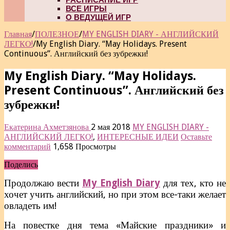
ВСЕ ИГРЫ
О ВЕДУЩЕЙ ИГР
Главная
/
ПОЛЕЗНОЕ
/
MY ENGLISH DIARY - АНГЛИЙСКИЙ
ЛЕГКО!
/
My English Diary. “May Holidays. Present
Continuous”. Английский без зубрежки!
My English Diary. “May Holidays.
Present Continuous”. Английский без
зубрежки!
Екатерина Ахметзянова
2 мая 2018
MY ENGLISH DIARY -
АНГЛИЙСКИЙ ЛЕГКО!
,
ИНТЕРЕСНЫЕ ИДЕИ
Оставьте
комментарий
1,658 Просмотры
Поделись
Продолжаю вести
My English Diary
для тех, кто не
хочет учить английский, но при этом все-таки желает
овладеть им!
На повестке дня тема «Майские праздники» и