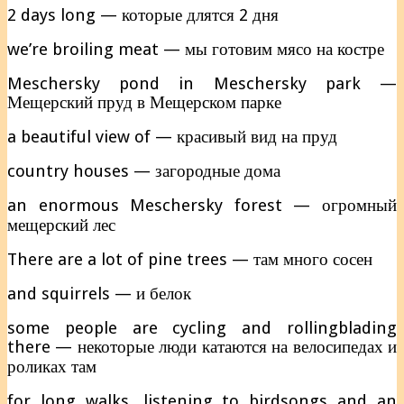
2 days long — которые длятся 2 дня
we’re broiling meat — мы готовим мясо на костре
Meschersky pond in Meschersky park —
Мещерский пруд в Мещерском парке
a beautiful view of — красивый вид на пруд
country houses — загородные дома
an enormous Meschersky forest — огромный
мещерский лес
There are a lot of pine trees — там много сосен
and squirrels — и белок
some people are cycling and rollingblading
there — некоторые люди катаются на велосипедах и
роликах там
for long walks, listening to birdsongs and an