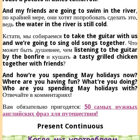
And my friends are going to swim in the river
,
по крайней мере, они хотят попробовать сделать это,
ведь
the water in the river is still cold
.
Кстати, мы собираемся
to take the guitar with us
and we’re going to sing old songs together
. Что
может быть душевнее, чем
listening to the guitar
by the bonfire
и кушать
a tasty grilled chicken
together with friends
?
And how’re you spending May holidays now?
Where are you having fun? What’re you doing?
Who are you spending May holidays with?
Отвечайте в комментариях!
Вам обязательно пригодятся:
50 самых нужных
английских фраз для путешествия!
Present Continuous