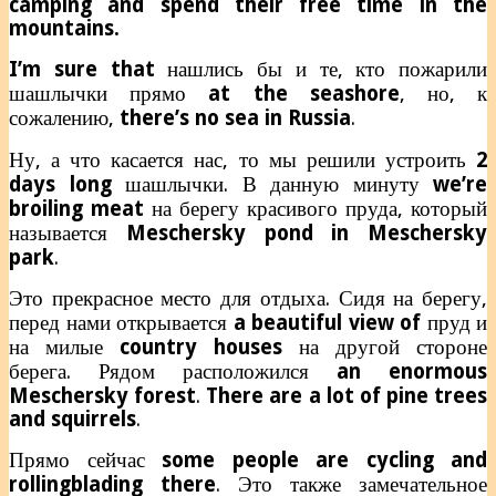
camping and spend their free time in the
mountains.
I’m sure that
нашлись бы и те, кто пожарили
шашлычки прямо
at the seashore
, но, к
сожалению,
there’s no sea in Russia
.
Ну, а что касается нас, то мы решили устроить
2
days long
шашлычки.
В данную минуту
we’re
broiling meat
на берегу красивого пруда, который
называется
Meschersky pond in Meschersky
park
.
Это прекрасное место для отдыха. Сидя на берегу,
перед нами открывается
a beautiful view of
пруд и
на милые
country houses
на другой стороне
берега. Рядом расположился
an enormous
Meschersky forest
.
There are a lot of pine trees
and squirrels
.
Прямо сейчас
some people are cycling and
rollingblading there
. Это также замечательное