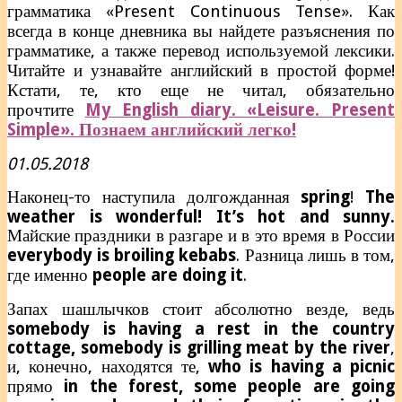
грамматика «Present Continuous Tense». Как
всегда в конце дневника вы найдете разъяснения по
грамматике, а также перевод используемой лексики.
Читайте и узнавайте английский в простой форме!
Кстати, те, кто еще не читал, обязательно
прочтите
My English diary. «Leisure. Present
Simple». Познаем английский легко!
01.05.2018
Наконец-то наступила долгожданная
spring
!
The
weather is wonderful!
It’s hot and sunny.
Майские праздники в разгаре и в это время в России
everybody is broiling kebabs
. Разница лишь в том,
где именно
people are doing it
.
Запах шашлычков стоит абсолютно везде, ведь
somebody is having a rest in the country
cottage, somebody is grilling meat by the river
,
и, конечно, находятся те,
who is having a picnic
прямо
in the forest, some people are going