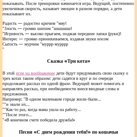
показывать. После тренировки начинается игра. Ведущий, постепенно
увеличивая скорость, называет эмоции в разном порядке, а дети
показывают их.
Радость — радостно кричим "мяу!
"Злость — громко шипим "шшшшш!
"Игривость — высоко прыгаем, поджав передние лапки (руки)!
Интерес — громко принюхиваемся, издавая звуки носом
Сытость — мурчим "муррр-мурррр
"
Сказка «Три кота»
В этой
игре на воображение
дети будут придумывать свою сказку о
трех котах таким образом: дети садятся в круг и по очереди
продолжают рассказ по одной фразе. Ведущий может помогать и
направлять рассказ, при необходимости внеся вводные слова и
предложения.
Например: "В одном маленьком городе жили-были...
""и звали их...
""Как-то раз, когда мама ушла на работу...
""После этого...
"«В конечном счете победила дружба!»
Песня «С днем рождения тебя!» по кошачьи