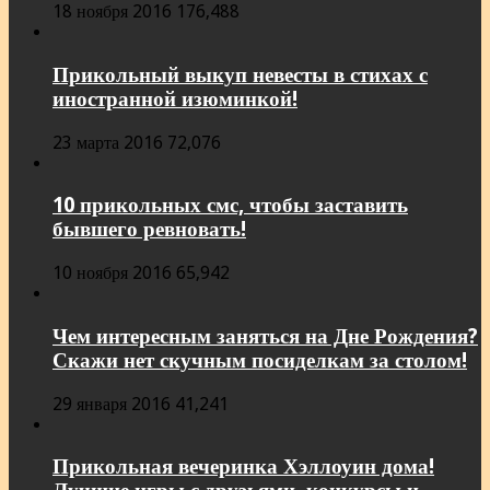
18 ноября 2016
176,488
Прикольный выкуп невесты в стихах с
иностранной изюминкой!
23 марта 2016
72,076
10 прикольных смс, чтобы заставить
бывшего ревновать!
10 ноября 2016
65,942
Чем интересным заняться на Дне Рождения?
Скажи нет скучным посиделкам за столом!
29 января 2016
41,241
Прикольная вечеринка Хэллоуин дома!