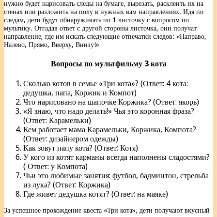
нужно будет нарисовать следы на бумаге, вырезать, расклеить их на
стенах или разложить на полу в нужных вам направлениях. Идя по
следам, дети будут обнаруживать по 1 листочку с вопросом по
мультику. Отгадав ответ с другой стороны листочка, они получат
направление, где им искать следующие отпечатки следов: «Направо,
Налево, Прямо, Вверху, Внизу!»
Вопросы по мультфильму 3 кота
Сколько котов в семье «Три кота»? (Ответ: 4 кота:
дедушка, папа, Коржик и Компот)
Что нарисовано на шапочке Коржика? (Ответ: якорь)
«Я знаю, что надо делать!» Чья это коронная фраза?
(Ответ: Карамельки)
Кем работает мама Карамельки, Коржика, Компота?
(Ответ: дизайнером одежды)
Как зовут папу кота? (Ответ: Котя)
У кого из котят карманы всегда наполнены сладостями?
( Ответ: у Компота)
Чьи это любимые занятия: футбол, бадминтон, стрельба
из лука? (Ответ: Коржика)
Где живет дедушка котят? (Ответ: на маяке)
За успешное прохождение квеста «Три кота», дети получают вкусный