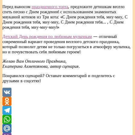
Перед выносом
праздничного торта
, предложите детишкам весело
спеть песню с Днем рождения! с использованием знаменитых
мяуканий котиков из Три кота: «С Днем рождения тебя, миу-миу, С
Днем рождения тебя, миу-миу, С Днем рождения тебя... , С Днем
рождения тебя, миу-миу-миу!»
Детский День рождения по любимым мультикам
— отличный
современный вариант проведения веселого детского праздника,
который позволит детям не только погрузиться в атмосферу мультика,
но и почувствовать себя любимым героем!
Желаю Вам Отличного Праздника,
Екатерина Ахметзянова, автор сценария.
Понравился сценарий? Оставьте комментарий и поделитесь с
друзьями в соцсетях!
VK
Odnoklassniki
Telegram
WhatsApp