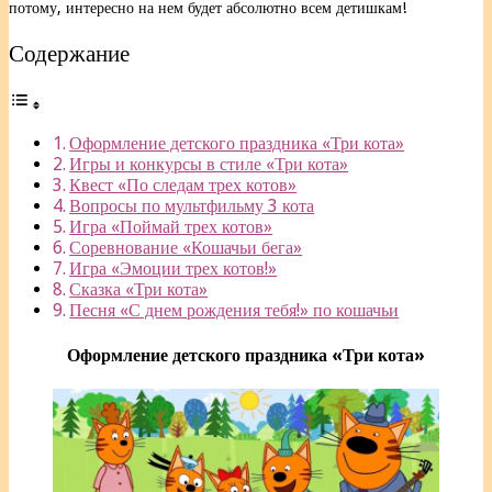
потому, интересно на нем будет абсолютно всем детишкам!
Содержание
Оформление детского праздника «Три кота»
Игры и конкурсы в стиле «Три кота»
Квест «По следам трех котов»
Вопросы по мультфильму 3 кота
Игра «Поймай трех котов»
Соревнование «Кошачьи бега»
Игра «Эмоции трех котов!»
Сказка «Три кота»
Песня «С днем рождения тебя!» по кошачьи
Оформление детского праздника «Три кота»