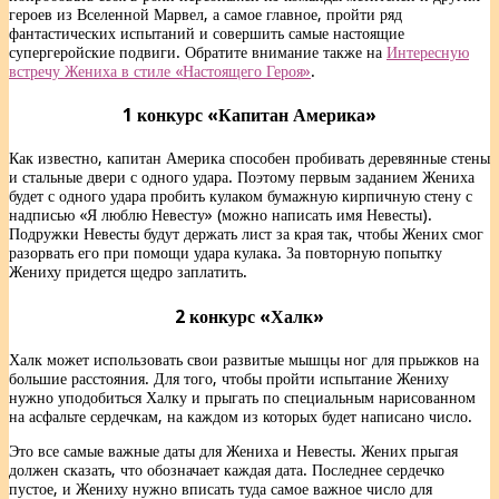
героев из Вселенной Марвел, а самое главное, пройти ряд
фантастических испытаний и совершить самые настоящие
супергеройские подвиги. Обратите внимание также на
Интересную
встречу Жениха в стиле «Настоящего Героя»
.
1 конкурс «Капитан Америка»
Как известно, капитан Америка способен пробивать деревянные стены
и стальные двери с одного удара. Поэтому первым заданием Жениха
будет с одного удара пробить кулаком бумажную кирпичную стену с
надписью «Я люблю Невесту» (можно написать имя Невесты).
Подружки Невесты будут держать лист за края так, чтобы Жених смог
разорвать его при помощи удара кулака. За повторную попытку
Жениху придется щедро заплатить.
2 конкурс «Халк»
Халк может использовать свои развитые мышцы ног для прыжков на
большие расстояния. Для того, чтобы пройти испытание Жениху
нужно уподобиться Халку и прыгать по специальным нарисованном
на асфальте сердечкам, на каждом из которых будет написано число.
Это все самые важные даты для Жениха и Невесты. Жених прыгая
должен сказать, что обозначает каждая дата. Последнее сердечко
пустое, и Жениху нужно вписать туда самое важное число для