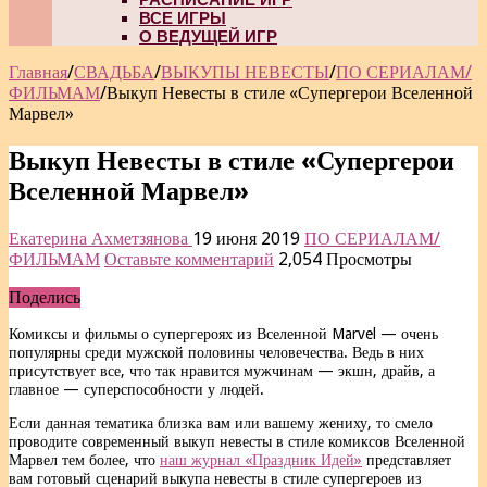
ВСЕ ИГРЫ
О ВЕДУЩЕЙ ИГР
Главная
/
СВАДЬБА
/
ВЫКУПЫ НЕВЕСТЫ
/
ПО СЕРИАЛАМ/
ФИЛЬМАМ
/
Выкуп Невесты в стиле «Супергерои Вселенной
Марвел»
Выкуп Невесты в стиле «Супергерои
Вселенной Марвел»
Екатерина Ахметзянова
19 июня 2019
ПО СЕРИАЛАМ/
ФИЛЬМАМ
Оставьте комментарий
2,054 Просмотры
Поделись
Комиксы и фильмы о супергероях из Вселенной Marvel — очень
популярны среди мужской половины человечества. Ведь в них
присутствует все, что так нравится мужчинам — экшн, драйв, а
главное — суперспособности у людей.
Если данная тематика близка вам или вашему жениху, то смело
проводите современный выкуп невесты в стиле комиксов Вселенной
Марвел тем более, что
наш журнал «Праздник Идей»
представляет
вам готовый сценарий выкупа невесты в стиле супергероев из