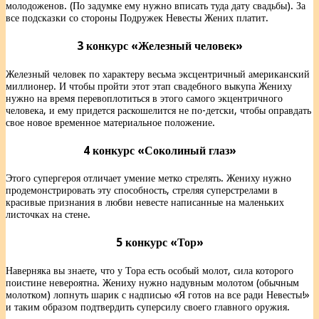
молодоженов. (По задумке ему нужно вписать туда дату свадьбы). За
все подсказки со стороны Подружек Невесты Жених платит.
3 конкурс «Железный человек»
Железный человек по характеру весьма эксцентричный американский
миллионер. И чтобы пройти этот этап свадебного выкупа Жениху
нужно на время перевоплотиться в этого самого экцентричного
человека, и ему придется раскошелится не по-детски, чтобы оправдать
свое новое временное материальное положение.
4 конкурс «Соколиный глаз»
Этого супергероя отличает умение метко стрелять. Жениху нужно
продемонстрировать эту способность, стреляя суперстрелами в
красивые признания в любви невесте написанные на маленьких
листочках на стене.
5 конкурс «Тор»
Наверняка вы знаете, что у Тора есть особый молот, сила которого
поистине невероятна. Жениху нужно надувным молотом (обычным
молотком) лопнуть шарик с надписью «Я готов на все ради Невесты!»
и таким образом подтвердить суперсилу своего главного оружия.