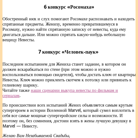
6 конкурс «Росомаха»
Обостренный нюх и слух помогают Росомахе распознавать и находить
спрятанные предметы. Жениху, временно превратившемуся в
Росомаху, нужно найти спрятанную записку от невесты, куда ему
двигаться дальше. Или можно спрятать какую-нибудь небольшую
вещицу Невесты.
7 конкурс «Человек-паук»
Последним испытанием для Жениха станет задание, в котором он
должен вскарабкаться по стене (при этом можно и нужно
воспользоваться помощью свидетеля), чтобы достать ключ от квартиры
Невесты. Ключ можно приклеить скотчем к потолку или привязать к
гелиевому шарику.
Читайте также
наши сценарии выкупа невесты по фильмам и
сериалам
.
По происшествии всех испытаний Жених объявляется самым крутым
супергероем в истории Вселенной Marvel, который сумел воплотить в
себя все самые мощные супергеройские силы и возможности. И
поэтому он, без сомнения, достоин взять в жены лучшую девушку в
Marvel — Невесту.
Желаю Вам Незабываемой Свадьбы,