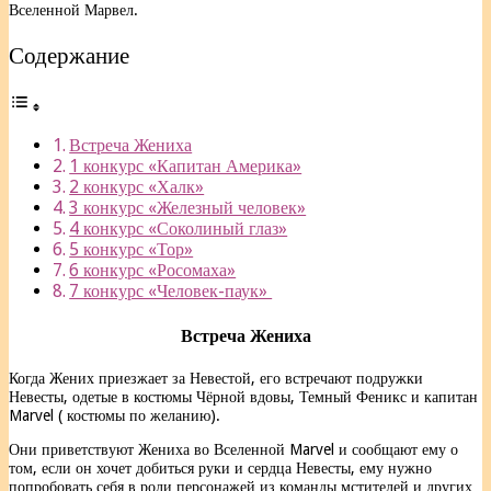
Вселенной Марвел.
Содержание
Встреча Жениха
1 конкурс «Капитан Америка»
2 конкурс «Халк»
3 конкурс «Железный человек»
4 конкурс «Соколиный глаз»
5 конкурс «Тор»
6 конкурс «Росомаха»
7 конкурс «Человек-паук»
Встреча Жениха
Когда Жених приезжает за Невестой, его встречают подружки
Невесты, одетые в костюмы Чёрной вдовы, Темный Феникс и капитан
Marvel ( костюмы по желанию).
Они приветствуют Жениха во Вселенной Marvel и сообщают ему о
том, если он хочет добиться руки и сердца Невесты, ему нужно
попробовать себя в роли персонажей из команды мстителей и других