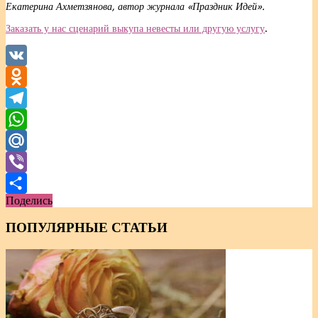
Екатерина Ахметзянова, автор журнала «Праздник Идей».
Заказать у нас сценарий выкупа невесты или другую услугу
.
VK
Odnoklassniki
Telegram
WhatsApp
Mail.Ru
Viber
Поделись
Отправить
ПОПУЛЯРНЫЕ СТАТЬИ