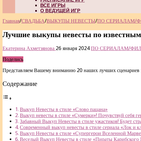
ВСЕ ИГРЫ
О ВЕДУЩЕЙ ИГР
Главная
/
СВАДЬБА
/
ВЫКУПЫ НЕВЕСТЫ
/
ПО СЕРИАЛАМ/
Лучшие выкупы невесты по известным
Екатерина Ахметзянова
26 января 2024
ПО СЕРИАЛАМ/ФИ
Поделись
Представляем Вашему вниманию 20 наших лучших сценариев в
Содержание
Выкуп Невесты в стиле «Слово пацана»
Выкуп невесты в стиле «Сумерки»! Почувствуй себя г
Забавный Выкуп Невесты в стиле ужастиков! Будет ст
Современный выкуп невесты в стиле сериала «Лок и к
Выкуп Невесты в стиле «Супергерои Вселенной Марв
Веселый Выкуп Невесты в стиле «Пираты Карибского