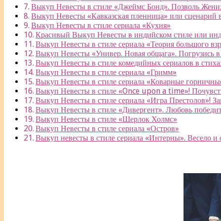
Выкуп Невесты в стиле «Джеймс Бонд». Позволь Жених
Выкуп Невесты «Кавказская пленница» или сценарий в
Выкуп Невесты в стиле сериала «Кухня»
Красивый Выкуп Невесты в индийском стиле или инди
Выкуп Невесты в стиле сериала «Теория большого вз
Выкуп Невесты «Универ. Новая общага». Погрузись 
Выкуп Невесты в стиле комедийных сериалов в стиха
Выкуп Невесты в стиле сериала «Гримм»
Выкуп Невесты в стиле сериала «Коварные горничны
Выкуп Невесты в стиле «Once upon a time»! Почувст
Выкуп Невесты в стиле сериала «Игра Престолов»! З
Выкуп Невесты в стиле «Дивергент». Любовь победит
Выкуп Невесты в стиле «Шерлок Холмс»
Выкуп Невесты в стиле сериала «Остров»
Выкуп невесты в стиле сериала «Интерны». Весело и 