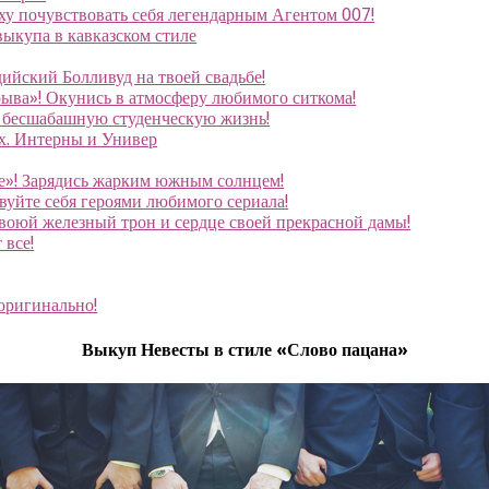
у почувствовать себя легендарным Агентом 007!
ыкупа в кавказском стиле
йский Болливуд на твоей свадьбе!
рыва»! Окунись в атмосферу любимого ситкома!
в бесшабашную студенческую жизнь!
х. Интерны и Универ
е»! Зарядись жарким южным солнцем!
вуйте себя героями любимого сериала!
авоюй железный трон и сердце своей прекрасной дамы!
 все!
оригинально!
Выкуп Невесты в стиле «Слово пацана»