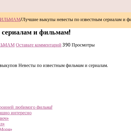
ФИЛЬМАМ
/
Лучшие выкупы невесты по известным сериалам и ф
 сериалам и фильмам!
ЛЬМАМ
Оставьте комментарий
390 Просмотры
ыкупов Невесты по известным фильмам и сериалам.
ероиней любимого фильма!
рашно интересно
люч»
ел»
 Моря»