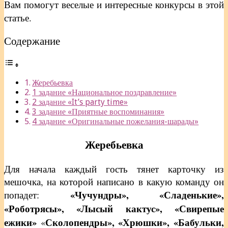
Вам помогут веселые и интересные конкурсы в этой
статье.
Содержание
Жеребьевка
1 задание «Национальное поздравление»
2 задание «It’s party time»
3 задание «Приятные воспоминания»
4 задание «Оригинальные пожелания-шарады»
Жеребьевка
Для начала каждый гость тянет карточку из
мешочка, на которой написано в какую команду он
«Чучундры», «Сладенькие»,
попадет:
«Роботрясы»,
«Лысый кактус»,
«Свирепые
ежики»
Сколопендры», «Хрюшки», «Бабульки,
«