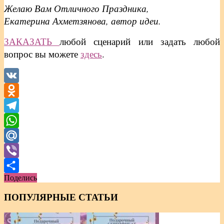
Желаю Вам Отличного Праздника,
Екатерина Ахметзянова, автор идеи.
ЗАКАЗАТЬ
любой сценарий или задать любой
вопрос вы можете
здесь
.
VK
Odnoklassniki
Telegram
WhatsApp
Mail.Ru
Viber
Поделись
Отправить
ПОПУЛЯРНЫЕ СТАТЬИ