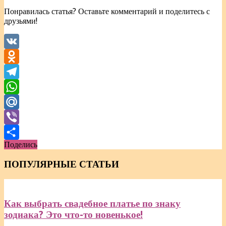
Понравилась статья? Оставьте комментарий и поделитесь с
друзьями!
VK
Odnoklassniki
Telegram
WhatsApp
Mail.Ru
Viber
Поделись
Отправить
ПОПУЛЯРНЫЕ СТАТЬИ
Как выбрать свадебное платье по знаку
зодиака? Это что-то новенькое!