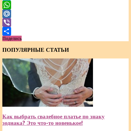
Telegram
WhatsApp
Mail.Ru
Viber
Поделись
Отправить
ПОПУЛЯРНЫЕ СТАТЬИ
Как выбрать свадебное платье по знаку
зодиака? Это что-то новенькое!