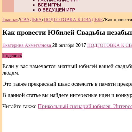
ВСЕ ИГРЫ
О ВЕДУЩЕЙ ИГР
Главная
/
СВАДЬБА
/
ПОДГОТОВКА К СВАДЬБЕ
/
Как провест
Как провести Юбилей Свадьбы незабы
Екатерина Ахметзянова
28 октября 2017
ПОДГОТОВКА К СВ
Поделись
Если у вас намечается знатный юбилей вашей свадьб
людям.
Это также прекрасный шанс освежить в памяти прекр
В данной статье вы найдете интересные идеи и конку
Читайте также
Прикольный сценарий юбилея. Интере