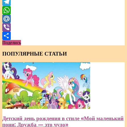
Odnoklassniki
Telegram
WhatsApp
Mail.Ru
Viber
Поделись
Отправить
ПОПУЛЯРНЫЕ СТАТЬИ
Детский день рождения в стиле «Мой маленький
пони: Дружба — это чудо»