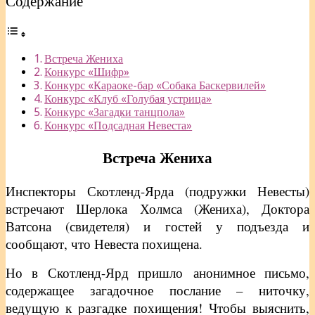
Содержание
Встреча Жениха
Конкурс «Шифр»
Конкурс «Караоке-бар «Собака Баскервилей»
Конкурс «Клуб «Голубая устрица»
Конкурс «Загадки танцпола»
Конкурс «Подсадная Невеста»
Встреча Жениха
Инспекторы Скотленд-Ярда (подружки Невесты)
встречают Шерлока Холмса (Жениха), Доктора
Ватсона (свидетеля) и гостей у подъезда и
сообщают, что Невеста похищена.
Но в Скотленд-Ярд пришло анонимное письмо,
содержащее загадочное послание – ниточку,
ведущую к разгадке похищения! Чтобы выяснить,