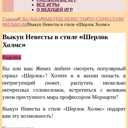
ВСЕ ИГРЫ
О ВЕДУЩЕЙ ИГР
Главная
/
СВАДЬБА
/
ВЫКУПЫ НЕВЕСТЫ
/
ПО СЕРИАЛАМ/
ФИЛЬМАМ
/
Выкуп Невесты в стиле «Шерлок Холмс»
Выкуп Невесты в стиле «Шерлок
Холмс»
Поделись
Вы или ваш Жених любите смотреть популярный
сериал «Шерлок»? Хотите и в жизни попасть в
интригующий сюжет, распутать несколько
интересных головоломок, встретиться с великим
умом преступного мира профессором Мориарти?
Выкуп Невесты в стиле «Шерлок Холмс» подарит
вам эту возможность!