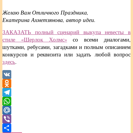
Желаю Вам Отличного Праздника,
Екатерина Ахметзянова, автор идеи.
ЗАКАЗАТЬ полный сценарий выкупа невесты в
стиле «Шерлок Холмс»
со всеми диалогами,
шутками, ребусами, загадками и полным описанием
конкурсов и реквизита или задать любой вопрос
здесь
.
VK
Odnoklassniki
Telegram
WhatsApp
Mail.Ru
Viber