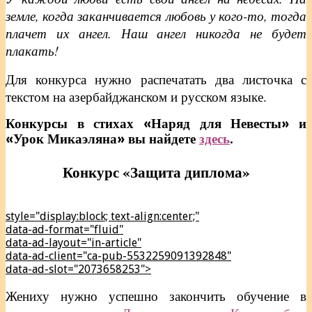
земле, когда заканчивается любовь у кого-то, тогда
плачет их ангел. Наш ангел никогда не будет
плакать!
Для конкурса нужно распечатать два листочка с
текстом на азербайджанском и русском языке.
Конкурсы в стихах «Наряд для Невесты» и
«Урок Микаэляна» вы найдете
здесь
.
Конкурс «Защита диплома»
style="display:block; text-align:center;"
data-ad-format="fluid"
data-ad-layout="in-article"
data-ad-client="ca-pub-5532259091392848"
data-ad-slot="2073658253">
Жениху нужно успешно закончить обучение в