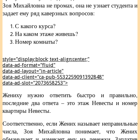
Зоя Михайловна не промах, она не узнает студента и
задает ему ряд каверзных вопросов:
С какого курса?
На каком этаже живешь?
Номер комнаты?
style="display:block; text-align:center;"
data-ad-format="fluid"
data-ad-layout="in-article"
data-ad-client="ca-pub-5532259091392848"
data-ad-slot="2073658253">
Жениху нужно ответить быстро и правильно,
последние два ответа – это этаж Невесты и номер
квартиры Невесты.
Соответственно, если Жених называет неправильные
числа, Зоя Михайловна понимает, что Жених
обманывает и намекает ему на денежки. Заплатив