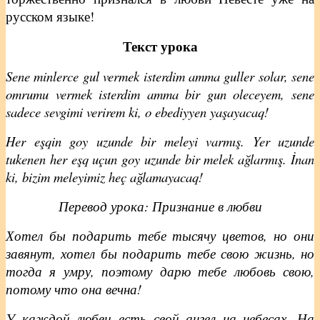
русском языке!
Текст урока
Sene minlerce gul vermek isterdim amma guller solar, sene
omrumu vermek isterdim amma bir gun oleceyem, sene
sadece sevgimi verirem ki, o ebediyyen yaşayacaq!
Her eşqin goy uzunde bir meleyi varmış. Yer uzunde
tukenen her eşq uçun goy uzunde bir melek ağlarmış. İnan
ki, bizim meleyimiz heç ağlamayacaq!
Перевод урока: Признание в любви
Хотел бы подарить тебе тысячу цветов, но они
завянут, хотел бы подарить тебе свою жизнь, но
тогда я умру, поэтому дарю тебе любовь свою,
потому что она вечна!
У каждой любви есть свой ангел на небесах. На