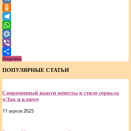
VK
Odnoklassniki
Telegram
WhatsApp
Mail.Ru
Viber
Поделись
Отправить
ПОПУЛЯРНЫЕ СТАТЬИ
Современный выкуп невесты в стиле сериала
«Лок и ключ»
11 апреля 2025