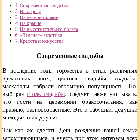
Современные свадьбы
На берегу
На лесной поляне
На крыше
На высоте птичьего полета
«Ледяная» экзотика
Красота и искусство
Современные свадьбы
В последние годы торжества в стиле различных
временных эпох, цветные свадьбы, свадьбы-
маскарады набрали огромную популярность. Но,
выбирая
стиль свадьбы
, следует также учитывать,
что гости на церемонии бракосочетания, как
правило, разновозрастные. Это и бабушки, дедушки
молодых и их друзья.
Так как же сделать День рождения вашей семьи
запоминающимся, и учесть при этом интересы всех