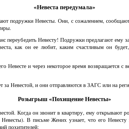
«Невеста передумала»
ают подружки Невесты. Они, с сожалением, сообщают
тиры.
нс переубедить Невесту! Подружки предлагают ему за
еста, как он ее любит, каким счастливым он будет
его Невесте и через некоторое время возвращается с в
т за Невестой, и они отправляются в ЗАГС или на рег
Розыгрыш «Похищение Невесты»
естой. Когда он звонит в квартиру, ему открывают р
Невесты). В письме Жених узнает, что его Невесту 
ний похитителей: