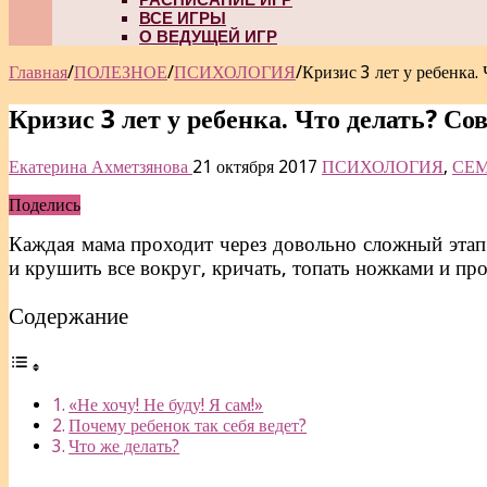
ВСЕ ИГРЫ
О ВЕДУЩЕЙ ИГР
Главная
/
ПОЛЕЗНОЕ
/
ПСИХОЛОГИЯ
/
Кризис 3 лет у ребенка.
Кризис 3 лет у ребенка. Что делать? Со
Екатерина Ахметзянова
21 октября 2017
ПСИХОЛОГИЯ
,
СЕМ
Поделись
Каждая мама проходит через довольно сложный этап 
и крушить все вокруг, кричать, топать ножками и пр
Содержание
«Не хочу! Не буду! Я сам!»
Почему ребенок так себя ведет?
Что же делать?