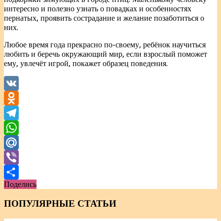
интересно и полезно узнать о повадках и особенностях
пернатых, проявить сострадание и желание позаботиться о
них.
Любое время года прекрасно по-своему, ребёнок научиться
любить и беречь окружающий мир, если взрослый поможет
ему, увлечёт игрой, покажет образец поведения.
VK
Odnoklassniki
Telegram
WhatsApp
Mail.Ru
Viber
Поделись
Отправить
ПОПУЛЯРНЫЕ СТАТЬИ