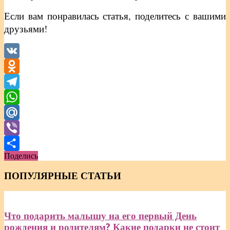
Если вам понравилась статья, поделитесь с вашими
друзьями!
VK
Odnoklassniki
Telegram
WhatsApp
Mail.Ru
Viber
Поделись
Отправить
ПОПУЛЯРНЫЕ СТАТЬИ
Что подарить малышу на его первый День
рождения и родителям? Какие подарки не стоит