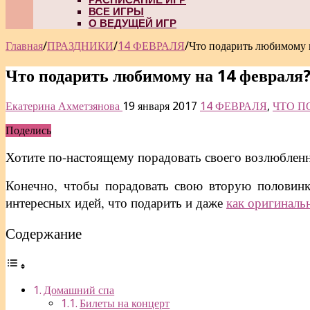
ВСЕ ИГРЫ
О ВЕДУЩЕЙ ИГР
Главная
/
ПРАЗДНИКИ
/
14 ФЕВРАЛЯ
/
Что подарить любимому 
Что подарить любимому на 14 февраля
Екатерина Ахметзянова
19 января 2017
14 ФЕВРАЛЯ
,
ЧТО П
Поделись
Хотите по-настоящему порадовать своего возлюбленн
Конечно, чтобы порадовать свою вторую половинку
интересных идей, что подарить и даже
как оригиналь
Содержание
Домашний спа
Билеты на концерт