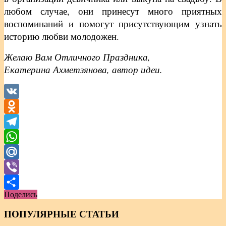
любом случае, они принесут много приятных
воспоминаний и помогут присутствующим узнать
историю любви молодожен.
Желаю Вам Отличного Праздника,
Екатерина Ахметзянова, автор идеи.
VK
Odnoklassniki
Telegram
WhatsApp
Mail.Ru
Viber
Поделись
Отправить
ПОПУЛЯРНЫЕ СТАТЬИ