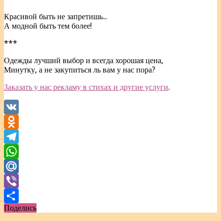
Красивой быть не запретишь...
А модной быть тем более!
***
Одежды лучший выбор и всегда хорошая цена,
Минутку, а не закупиться ль вам у нас пора?
Заказать у нас рекламу в стихах и другие услуги
.
VK
Odnoklassniki
Telegram
WhatsApp
Mail.Ru
Viber
Поделись
Отправить