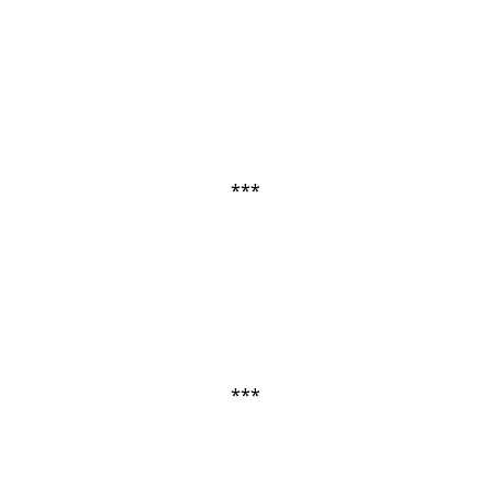
***
***