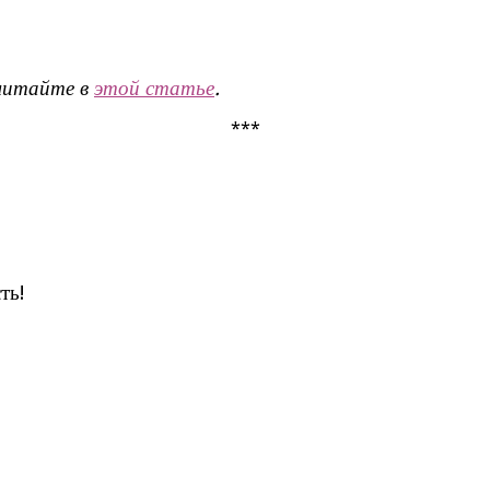
 читайте в
этой статье
.
***
ть!