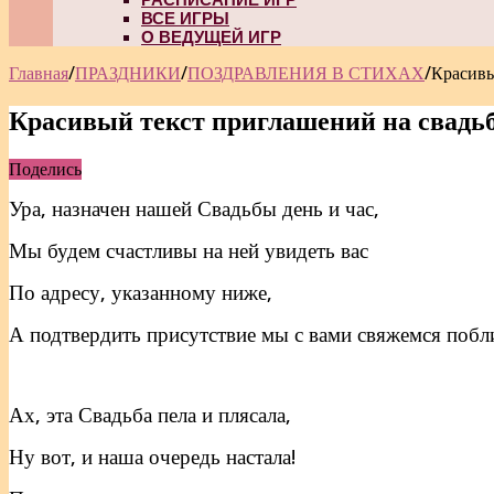
ВСЕ ИГРЫ
О ВЕДУЩЕЙ ИГР
Главная
/
ПРАЗДНИКИ
/
ПОЗДРАВЛЕНИЯ В СТИХАХ
/
Красивы
Красивый текст приглашений на свадьб
Поделись
Ура, назначен нашей Свадьбы день и час,
Мы будем счастливы на ней увидеть вас
По адресу, указанному ниже,
А подтвердить присутствие мы с вами свяжемся побл
Ах, эта Свадьба пела и плясала,
Ну вот, и наша очередь настала!