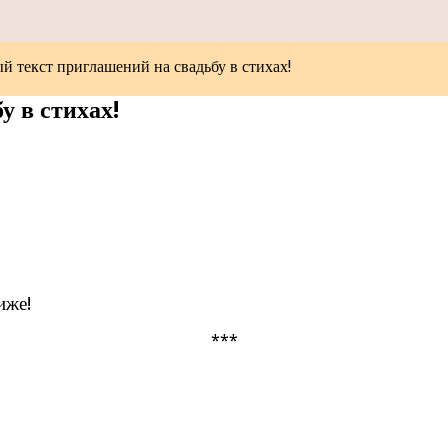
й текст приглашений на свадьбу в стихах!
у в стихах!
иже!
***