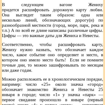
В следующем вагоне Жениху
придется расшифровать дорожную карту любви.
Она выглядит таким образом: одна или
несколько линий, обозначающих дорогу(и) по
разнообразной местности (город, море, парк, река и
т.п.) А по всей ее длине написаны различные цифры.
Цифры — это важные даты для Жениха и Невесты.
Соответственно, чтобы расшифровать карту,
Жениху нужно назвать, что обозначает каждое
число, какое событие оно определяет и место, в
котором оно имело место быть! Если не помните
точные дни, то можно зашифровывать по месяцам
или даже годам.
Можно расположить ее в хронологическом порядке,
например: число «25» около значка «город»
обозначает знакомство Жениха и Невесты 25
января в городе; число «1» у значка «парк» —
первое свидание произошло в январе (первый
месяц), число «4» у значка «море» — совместная